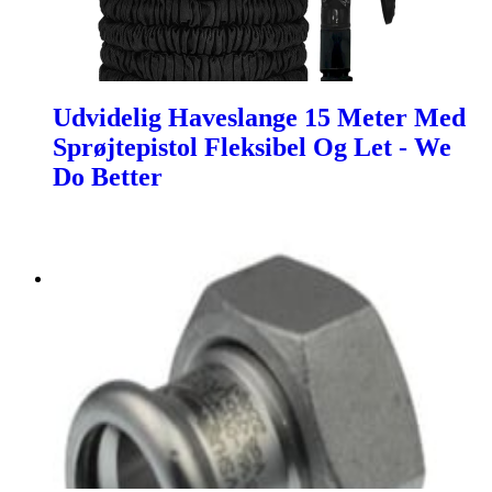
Udvidelig Haveslange 15 Meter Med
Sprøjtepistol Fleksibel Og Let - We
Do Better