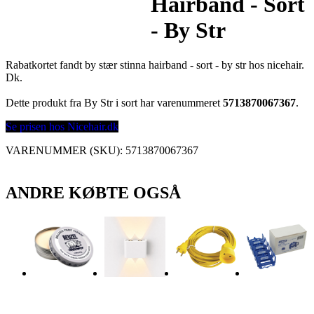
Hairband - Sort
- By Str
Rabatkortet fandt by stær stinna hairband - sort - by str hos nicehair.
Dk.
Dette produkt fra By Str i sort har varenummeret
5713870067367
.
Se prisen hos Nicehair.dk
VARENUMMER (SKU):
5713870067367
ANDRE KØBTE OGSÅ