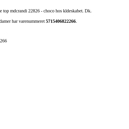
me top mdcrandi 22826 - choco hos kldeskabet. Dk.
l damer har varenummeret
5715406822266
.
2266