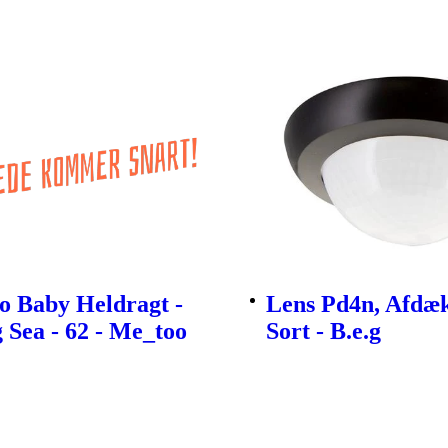
o Baby Heldragt -
Lens Pd4n, Afdæk
 Sea - 62 - Me_too
Sort - B.e.g