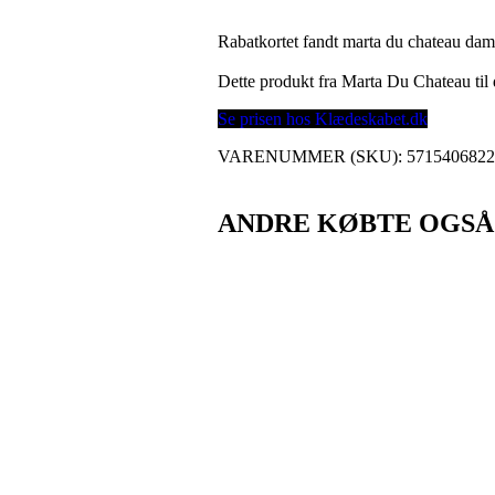
Rabatkortet fandt marta du chateau da
Dette produkt fra Marta Du Chateau ti
Se prisen hos Klædeskabet.dk
VARENUMMER (SKU):
571540682
ANDRE KØBTE OGSÅ